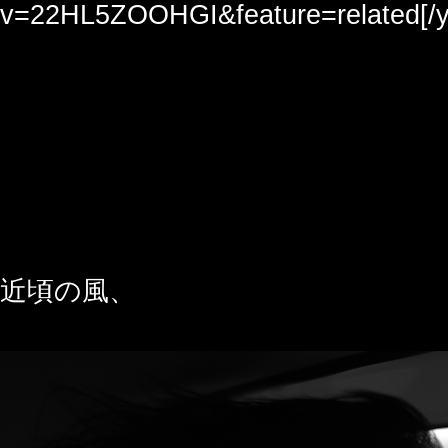
v=22HL5ZOOHGI&feature=related[/y
近頃の風、